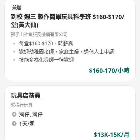
兼職
到校 週三 製作簡單玩具科學班 $160-$170/
堂(黃大仙)
獅子山社會服務機構有限公司
每堂$160-$170，時薪高
歡迎幼稚園老師，家庭主婦，退休人士申請
技能多樣化導師一律歡迎
$160-170/小時
玩具店務員
縱橫行玩具
灣仔
,
灣仔
1天/週
$13K-15K/月