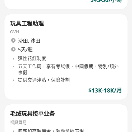
$43-50/小時
玩具工程助理
OVH
沙田
,
沙田
5天/週
彈性花紅制度
五天工作周，享有考試假，中國假期，特別/額外
事假
提供交通津貼，保險計劃
$13K-18K/月
毛绒玩具接单业务
福興貿易
底薪加高額佣金，激勵業績表現