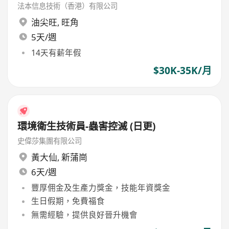
法本信息技術（香港）有限公司
油尖旺
,
旺角
5天/週
14天有薪年假
$30K-35K/月
環境衛生技術員-蟲害控滅 (日更)
史偉莎集團有限公司
黃大仙
,
新蒲崗
6天/週
豐厚佣金及生產力獎金，技能年資獎金
生日假期，免費福食
無需經驗，提供良好晉升機會