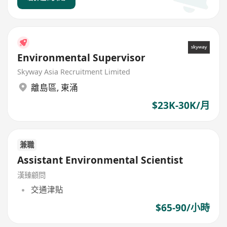
Environmental Supervisor
Skyway Asia Recruitment Limited
離島區
,
東涌
$23K-30K/月
兼職
Assistant Environmental Scientist
漢臻顧問
交通津貼
$65-90/小時