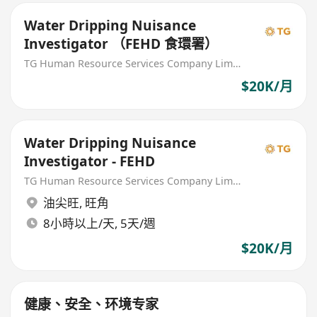
Water Dripping Nuisance
Investigator （FEHD 食環署）
TG Human Resource Services Company Limited
$20K/月
Water Dripping Nuisance
Investigator - FEHD
TG Human Resource Services Company Limited
油尖旺
,
旺角
8小時以上/天, 5天/週
$20K/月
健康、安全、环境专家