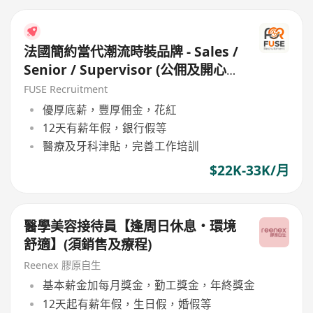
法國簡約當代潮流時裝品牌 - Sales /
Senior / Supervisor (公佣及開心
工作環境 / 良好公司文代)
FUSE Recruitment
優厚底薪，豐厚佣金，花紅
12天有薪年假，銀行假等
醫療及牙科津貼，完善工作培訓
$22K-33K/月
醫學美容接待員【逢周日休息・環境
舒適】(須銷售及療程)
Reenex 膠原自生
基本薪金加每月獎金，勤工獎金，年終獎金
12天起有薪年假，生日假，婚假等