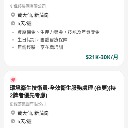
史偉莎集團有限公司
黃大仙
,
新蒲崗
6天/週
豐厚佣金、生產力獎金，技能及年資獎金
生日假期，團體醫療保障
無需經驗，享在職培訓
$21K-30K/月
環境衛生技術員-全效衛生服務處理 (夜更)(持
2牌者優先考慮)
史偉莎集團有限公司
黃大仙
,
新蒲崗
6天/週