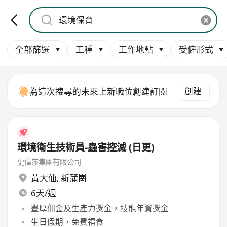
全部篩選
工種
工作地點
受僱形式
創建
為這次搜尋的未來上新職位創建訂閱
環境衛生技術員-蟲害控滅 (日更)
史偉莎集團有限公司
黃大仙
,
新蒲崗
6天/週
豐厚佣金及生產力獎金，技能年資獎金
生日假期，免費福食