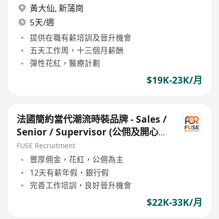
黃大仙
,
新蒲崗
5天/週
提供在職有薪培訓及晉升機會
五天工作周，十三個月薪酬
彈性花紅，醫療計劃
$19K-23K/月
法國簡約當代潮流時裝品牌 - Sales /
Senior / Supervisor (公佣及開心
工作環境 / 良好公司文代)
FUSE Recruitment
豐厚佣金，花紅，公佣為主
12天有薪年假，銀行假
完善工作培訓，良好晉升機會
$22K-33K/月