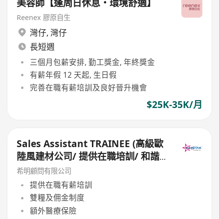
美容師【逢周日休息・環境舒適】
Reenex 膠原自生
灣仔
,
灣仔
長短週
三個月包薪安排, 勤工獎金, 年終獎金
有薪年假 12 天起, 生日假
完善在職有薪培訓及良好晉升機會
$25K-35K/月
Sales Assistant TRAINEE (高級歐
陸風建材公司/ 提供在職培訓/ 和諧
工作環境)
希明顧問有限公司
提供在職有薪培訓
雙糧及佣金制度
額外醫療保險