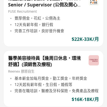
Senior / Supervisor (公佣及開心
工作環境 / 良好公司文代)
FUSE Recruitment
豐厚佣金，花紅，公佣為主
12天有薪年假，銀行假
完善工作培訓，良好晉升機會
$22K-33K/月
醫學美容接待員【逢周日休息・環境
舒適】(須銷售及療程)
Reenex 膠原自生
基本薪金加每月獎金，勤工獎金，年終獎金
12天起有薪年假，生日假，婚假等
完善在職培訓，醫療及牙科保險，免費產品及療程
$16K-18K/月