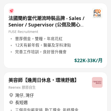
法國簡約當代潮流時裝品牌 - Sales /
Senior / Supervisor (公佣及開心
工作環境 / 良好公司文代)
FUSE Recruitment
豐厚佣金，雙糧，年底花紅
12天有薪年假，醫藥及牙科津貼
完善工作培訓，良好晉升機會
$22K-33K/月
美容師【逢周日休息・環境舒適】
Reenex 膠原自生
灣仔
,
灣仔
長短週
三個月包薪安排, 勤工獎金, 年終獎金