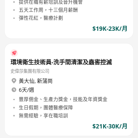
提供在職有薪培訓及晉升機會
五天工作周，十三個月薪酬
彈性花紅，醫療計劃
$19K-23K/月
環境衛生技術員-洗手間清潔及蟲害控滅
史偉莎集團有限公司
黃大仙
,
新蒲崗
6天/週
豐厚佣金、生產力獎金，技能及年資獎金
生日假期，團體醫療保障
無需經驗，享在職培訓
$21K-30K/月