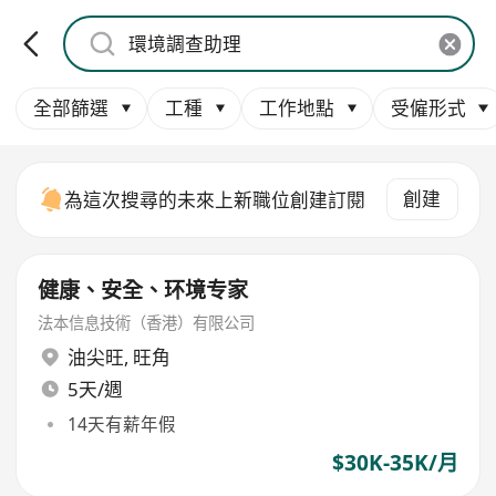
全部篩選
工種
工作地點
受僱形式
創建
為這次搜尋的未來上新職位創建訂閱
健康、安全、环境专家
法本信息技術（香港）有限公司
油尖旺
,
旺角
5天/週
14天有薪年假
$30K-35K/月