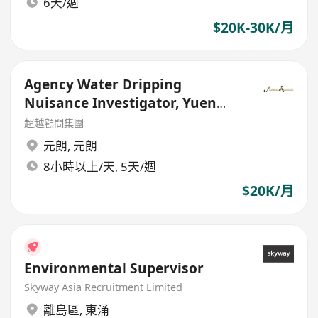
6天/週
$20K-30K/月
Agency Water Dripping
Nuisance Investigator, Yuen
Long - Government Outsourced
超越顧問集團
元朗
,
元朗
8小時以上/天, 5天/週
$20K/月
Environmental Supervisor
Skyway Asia Recruitment Limited
離島區
,
東涌