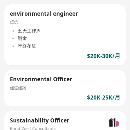
environmental engineer
卓信
五天工作周
酬金
年終花紅
$20K-30K/月
Environmental Officer
建信建築
$20K-25K/月
Sustainability Officer
Bond West Consultants