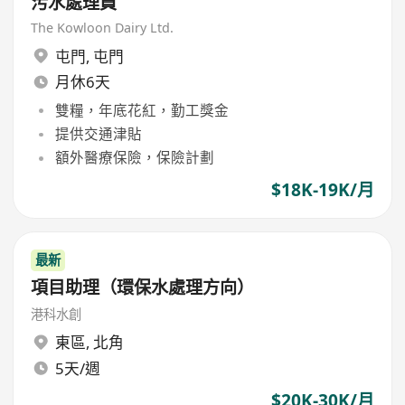
污水處理員
The Kowloon Dairy Ltd.
屯門
,
屯門
月休6天
雙糧，年底花紅，勤工獎金
提供交通津貼
額外醫療保險，保險計劃
$18K-19K/月
最新
項目助理（環保水處理方向）
港科水創
東區
,
北角
5天/週
$20K-30K/月