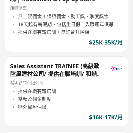
維特健靈
無上限佣金 + 保證佣金，勤工獎，季度獎金
18天起有薪假期，包括生日假，入職週年假等
提供在職有薪培訓，良好晉升階梯
$25K-35K/月
Sales Assistant TRAINEE (高級歐
陸風建材公司/ 提供在職培訓/ 和諧
工作環境)
希明顧問有限公司
提供在職有薪培訓
雙糧及佣金制度
額外醫療保險
$16K-17K/月