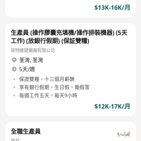
$13K-16K/月
生產員 (操作膠囊充填機/操作排裝機器) (5天
工作) (放銀行假期) (保証雙糧)
萊特維健藥廠有限公司
荃灣
,
荃灣
5天/週
保證雙糧，十三個月薪酬
享有銀行假期，生日假，婚假等
每週工作五天，每天9小時
$12K-17K/月
全職生產員
麥菲