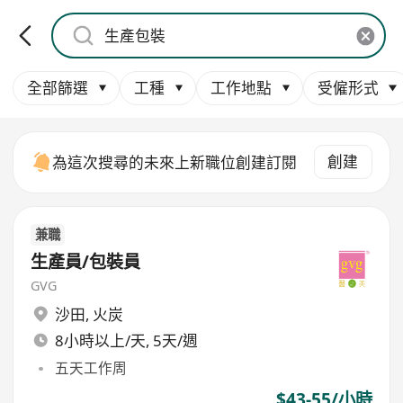
全部篩選
工種
工作地點
受僱形式
創建
為這次搜尋的未來上新職位創建訂閱
兼職
生產員/包裝員
GVG
沙田
,
火炭
8小時以上/天, 5天/週
五天工作周
$43-55/小時