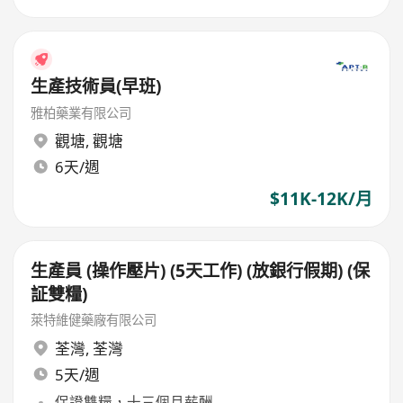
生產技術員(早班)
雅柏藥業有限公司
觀塘
,
觀塘
6天/週
$11K-12K/月
生產員 (操作壓片) (5天工作) (放銀行假期) (保
証雙糧)
萊特維健藥廠有限公司
荃灣
,
荃灣
5天/週
保證雙糧，十三個月薪酬