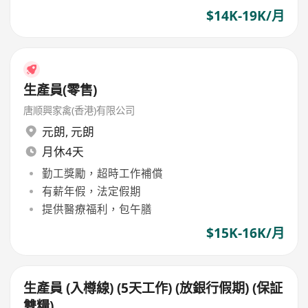
$14K-19K/月
生產員(零售)
唐顺興家禽(香港)有限公司
元朗
,
元朗
月休4天
勤工獎勵，超時工作補償
有薪年假，法定假期
提供醫療福利，包午膳
$15K-16K/月
生產員 (入樽線) (5天工作) (放銀行假期) (保証
雙糧)