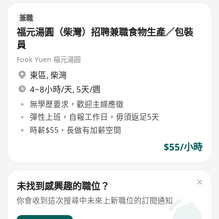
兼職
福元湯圓（柴灣）招聘兼職食物生產／包裝
員
Fook Yuen 福元湯圓
東區
,
柴灣
4~8小時/天, 5天/週
無學歷要求，歡迎主婦應徵
彈性上班，自報工作日，毋須返足5天
時薪$55，長做有加薪空間
$55/小時
未找到感興趣的職位？
你會收到這次搜尋中未來上新職位的訂閱通知