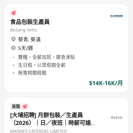
食品包裝生產員
BoSang Yotta
葵青
,
葵涌
5天/週
雙糧，全薪加班，膳食津貼
生日假，公眾假期全薪
無需相關經驗
$14K-16K/月
兼職
[大埔招聘] 月餅包裝／生產員
（2026）｜日／夜班｜時薪可達
$83｜歡迎暑期工
MAXIM'S CATERERS LIMITED