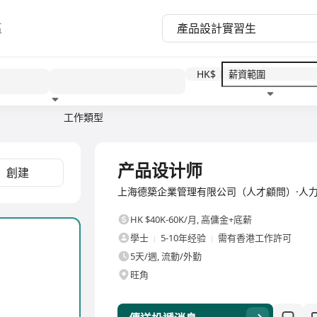
區
HK$
工作類型
教育程度
福利待遇
全職
产品设计师
創建
上海德築企業管理有限公司（人才顧問）·人力
HK $40K-60K/月
,
高傭金+底薪
學士
5-10年经验
需有香港工作許可
5天/週, 流動/外勤
旺角