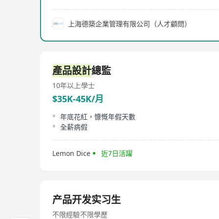
上海德築企業管理有限公司（人才顧問）
產品設計
總監
10年以上
學士
$35K-45K/月
年底花紅，慷慨年假天數
全薪病假
Lemon Dice
近7日活躍
产品开发实习生
不限經驗
不限學歷