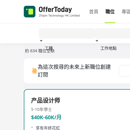
首頁
職位
專
工種
工作地點
約 634 職位空缺
經驗
為這次搜尋的未來上新職位創建
訂閱
产品设计师
5-10年
學士
$40K-60K/月
享有年終花紅