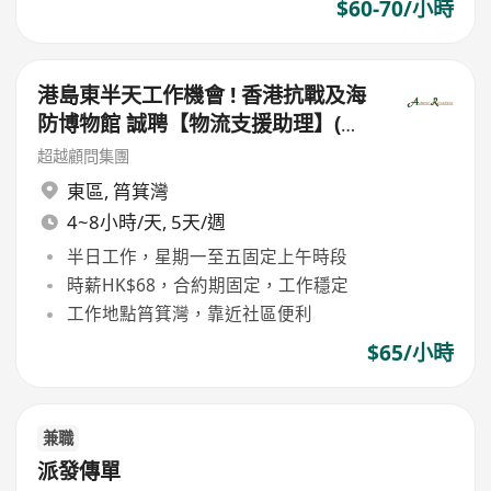
$60-70/小時
港島東半天工作機會 ! 香港抗戰及海
防博物館 誠聘【物流支援助理】(半
日工作)
超越顧問集團
東區
,
筲箕灣
4~8小時/天, 5天/週
半日工作，星期一至五固定上午時段
時薪HK$68，合約期固定，工作穩定
工作地點筲箕灣，靠近社區便利
$65/小時
兼職
派發傳單