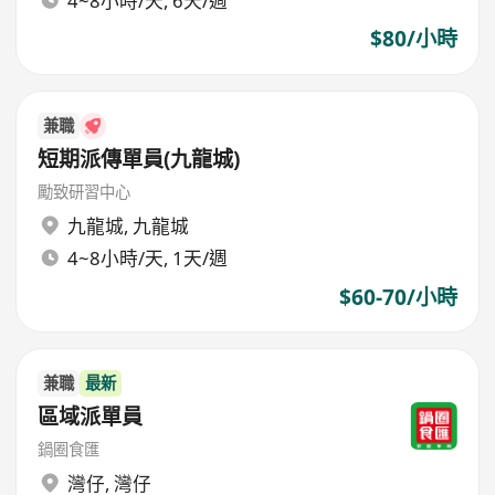
4~8小時/天, 6天/週
$80/小時
兼職
短期派傳單員(九龍城)
勵致研習中心
九龍城
,
九龍城
4~8小時/天, 1天/週
$60-70/小時
兼職
最新
區域派單員
鍋圈食匯
灣仔
,
灣仔