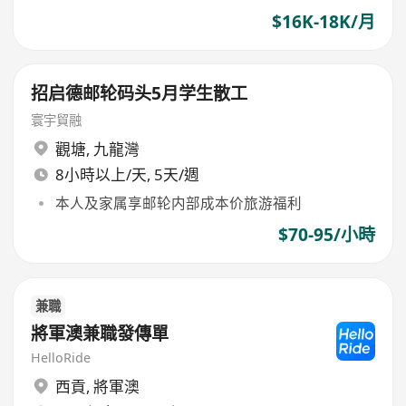
$16K-18K/月
招启德邮轮码头5月学生散工
寰宇貿融
觀塘
,
九龍灣
8小時以上/天, 5天/週
本人及家属享邮轮内部成本价旅游福利
$70-95/小時
兼職
將軍澳兼職發傳單
HelloRide
西貢
,
將軍澳