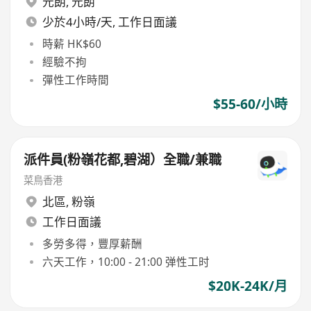
元朗
,
元朗
少於4小時/天, 工作日面議
時薪 HK$60
經驗不拘
彈性工作時間
$55-60/小時
派件員(粉嶺花都,碧湖）全職/兼職
菜鳥香港
北區
,
粉嶺
工作日面議
多勞多得，豐厚薪酬
六天工作，10:00 - 21:00 弹性工时
$20K-24K/月