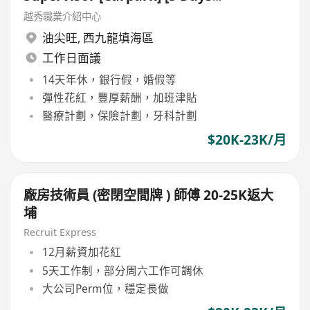
Work]
越秀職業介紹中心
油尖旺
,
西九龍填海區
工作日面議
14天年休，銀行假，婚假等
彈性花紅，豐厚薪酬，加班津貼
醫療計劃，保險計劃，牙科計劃
$20K-23K/月
廠房技術員 (密閉空間牌 ) 師傅 20-25K返大
埔
Recruit Express
12月薪資加花紅
5天工作制，部分周六工作可調休
大公司Perm位，穩定長做