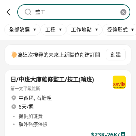
全部篩選
工種
工作地點
受僱形式
創建
為這次搜尋的未來上新職位創建訂閱
日/中班大廈維修監工/技工(輪班)
第一太平戴維斯
中西區
,
石塘咀
6天/週
提供加班費
額外醫療保險
$23K-26K/月