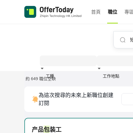
首頁
職位
專
工種
工作地點
約 649 職位空缺
經驗
為這次搜尋的未來上新職位創建
訂閱
产品
包
装工