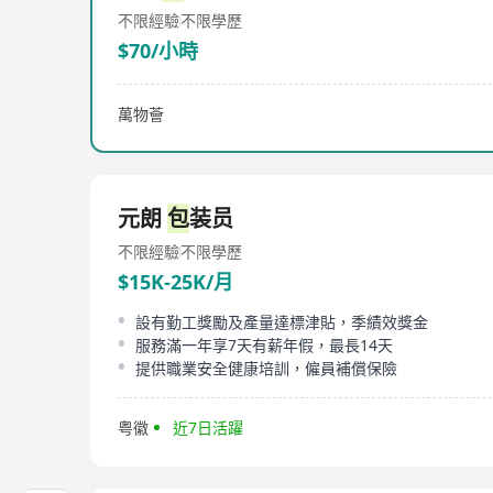
不限經驗
不限學歷
$70/小時
萬物薈
元朗
包
装员
不限經驗
不限學歷
$15K-25K/月
設有勤工獎勵及產量達標津貼，季績效獎金
服務滿一年享7天有薪年假，最長14天
提供職業安全健康培訓，僱員補償保險
粤徽
近7日活躍