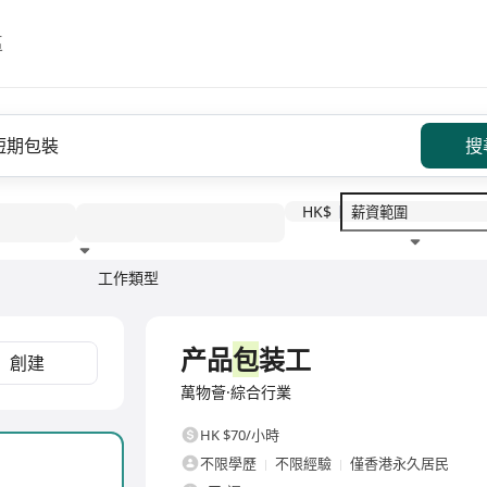
區
搜
HK$
工作類型
教育程度
福利待遇
全職
产品
包
装工
創建
萬物薈·綜合行業
HK $70/小時
不限學歷
不限經驗
僅香港永久居民