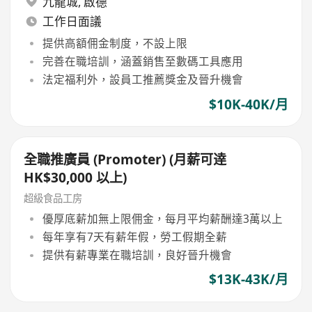
九龍城
,
啟德
工作日面議
提供高額佣金制度，不設上限
完善在職培訓，涵蓋銷售至數碼工具應用
法定福利外，設員工推薦獎金及晉升機會
$10K-40K/月
全職推廣員 (Promoter) (月薪可逹
HK$30,000 以上)
超級食品工房
優厚底薪加無上限佣金，每月平均薪酬達3萬以上
每年享有7天有薪年假，勞工假期全薪
提供有薪專業在職培訓，良好晉升機會
$13K-43K/月