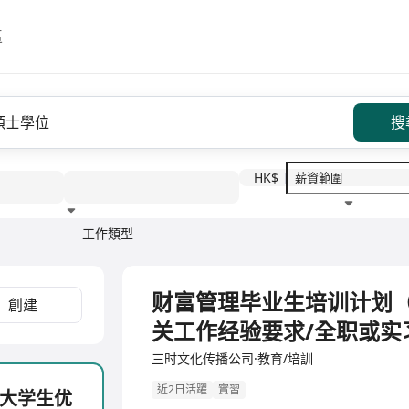
區
搜
HK$
工作類型
教育程度
福利待遇
全職
财富管理毕业生培训计划（
創建
关工作经验要求/全职或实
三时文化传播公司·教育/培訓
近2日活躍
實習
大学生优