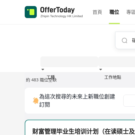
首頁
職位
專
工種
工作地點
約 483 職位空缺
經驗
為這次搜尋的未來上新職位創建
訂閱
财富管理毕业生培训计划（在读硕士及