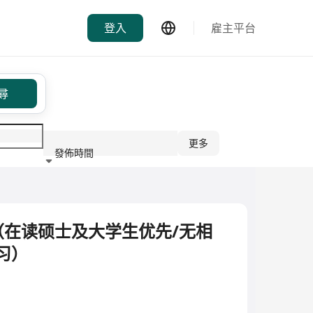
登入
雇主平台
尋
更多
發佈時間
行業
在读硕士及大学生优先/无相
习）