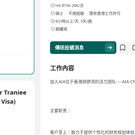
HK $15K-20K/月
碩士
不限經驗
需有香港工作許可
8小時以上/天, 5天/週
銅鑼灣
傳送投遞消息
工作內容
加入AIA位于香港铜锣湾的活力团队----AIA Cha
 Traniee
Visa)
主要职责：
客户至上：致力于提供个性化的财务规划体验