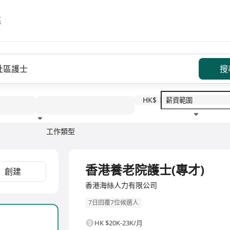
區
搜
HK$
工作類型
教育程度
福利待遇
全職
香港養老院護士(專才)
創建
香港海絲人力有限公司
7日回覆7位候選人
HK $20K-23K/月