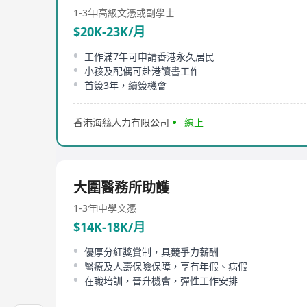
1-3年
高級文憑或副學士
$20K-23K/月
工作滿7年可申請香港永久居民
小孩及配偶可赴港讀書工作
首簽3年，續簽機會
香港海絲人力有限公司
線上
大圍醫務所助護
1-3年
中學文憑
$14K-18K/月
優厚分紅獎賞制，具競爭力薪酬
醫療及人壽保險保障，享有年假、病假
在職培訓，晉升機會，彈性工作安排