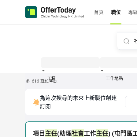
首頁
職位
專
工種
工作地點
約 616 職位空缺
經驗
為這次搜尋的未來上新職位創建
訂閱
項目
主任
(助理
社會
工作
主任
) (屯門區