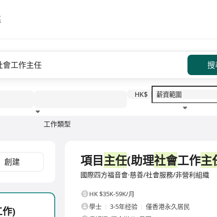
區
搜
HK$
工作類型
教育程度
福利待遇
全職
項目
主任
(助理
社會
工作
主
創建
國際四方福音會·慈善/社會服務/非營利組織
HK $35K-59K/月
學士
3-5年经验
僅香港永久居民
工作)