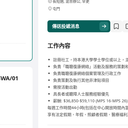
長短週, 混合辦公, 早更
屯門
傳送投遞消息
工作內容
註冊社工，持本港大學學士學位或以上，
負責「職聰復康網絡」活動及服務的策劃
負責職聰復康網絡個案管理及行政工作
WA/01
負責策劃及執行其他非津貼項目
需按活動出勤
具長者或聽障人士服務經驗優先
薪酬: $36,850-$59,110 (MPS 16-MP
每週工作時間44小時(包括在中心開放時間內當
享有法定假期、年假、照顧者假期、醫療福利