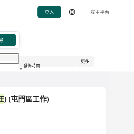
登入
雇主平台
尋
更多
發佈時間
行業
任
) (屯門區工作)