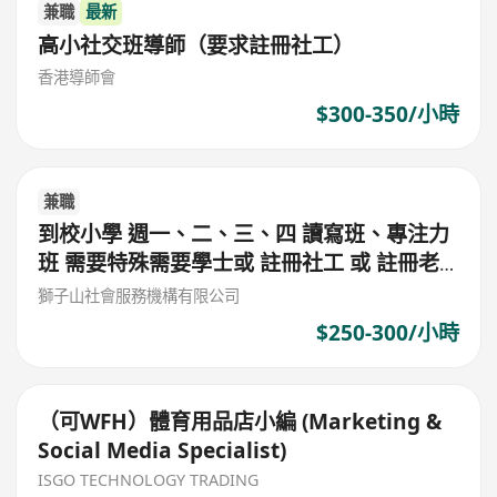
兼職
最新
高小社交班導師（要求註冊社工）
香港導師會
$300-350/小時
兼職
到校小學 週一、二、三、四 讀寫班、專注力
班 需要特殊需要學士或 註冊社工 或 註冊老
師 或 心理學學士 $300/堂 (筲箕灣東)
獅子山社會服務機構有限公司
$250-300/小時
（可WFH）體育用品店小編 (Marketing &
Social Media Specialist)
ISGO TECHNOLOGY TRADING