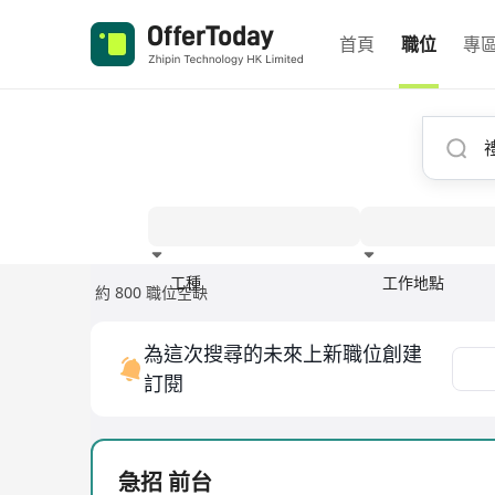
首頁
職位
專
工種
工作地點
約 800 職位空缺
經驗
為這次搜尋的未來上新職位創建
訂閱
急招 前台