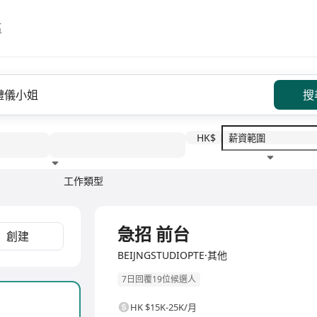
區
搜
HK$
工作類型
教育程度
福利待遇
全職
急招 前台
創建
BEIJNGSTUDIOPTE·其他
7日回覆19位候選人
HK $15K-25K/月