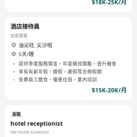
$18K-25K/月
酒店接待員
如是實業
油尖旺
,
尖沙咀
5天/週
提供季度服務獎金，年度績效獎勵，晉升機會
享有有薪年假，婚假，產假等合規假期
免費員工膳食，優惠住宿，業內培訓
$15K-20K/月
兼職
hotel receptionist
We Hotel Kowloon