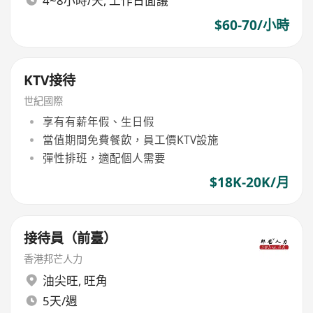
4~8小時/天, 工作日面議
$60-70/小時
KTV接待
世紀國際
享有有薪年假、生日假
當值期間免費餐飲，員工價KTV設施
彈性排班，適配個人需要
$18K-20K/月
接待員（前臺）
香港邦芒人力
油尖旺
,
旺角
5天/週