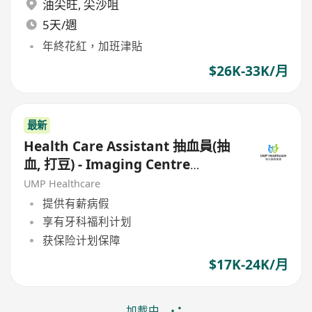
油尖旺
,
尖沙咀
5天/週
年終花紅，加班津貼
$26K-33K/月
最新
Health Care Assistant 抽血員(抽
血, 打豆) - Imaging Centre
(Kowloon/HK Island)
UMP Healthcare
提供有薪病假
享有牙科福利计划
获保险计划保障
$17K-24K/月
加載中