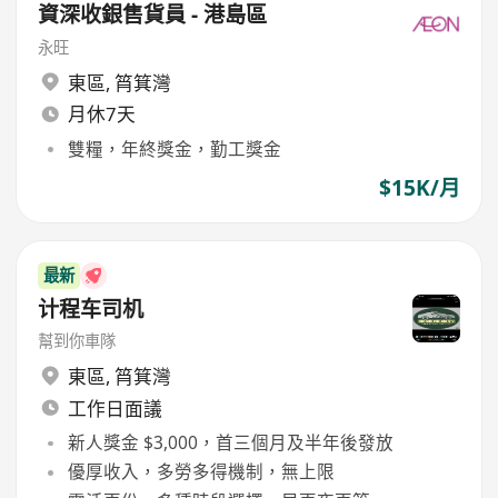
資深收銀售貨員 - 港島區
永旺
東區
,
筲箕灣
月休7天
雙糧，年終獎金，勤工獎金
$15K/月
最新
计程车司机
幫到你車隊
東區
,
筲箕灣
工作日面議
新人獎金 $3,000，首三個月及半年後發放
優厚收入，多勞多得機制，無上限