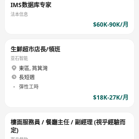
IMS数据库专家
法本信息
$60K-90K/月
生鮮超市店長/領班
亚石智能
東區
,
筲箕灣
長短週
彈性工時
$18K-27K/月
樓面服務員 / 餐廳主任 / 副經理 (視乎經驗而
定)