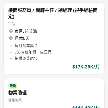
樓面服務員 / 餐廳主任 / 副經理 (視乎經驗而
定)
富品
東區
,
筲箕灣
月休6天
每月營業獎金
7天有薪年假，生日假
提供免費膳食
$17K-26K/月
最新
物業助理
佳定物業
$14K-19K/月