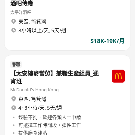
酒吧侍應
太平洋酒吧
東區
,
筲箕灣
8小時以上/天, 5天/週
$18K-19K/月
兼職
【太安樓麥當勞】兼職生產組員_通
宵班
McDonald's Hong Kong
東區
,
筲箕灣
4~8小時/天, 5天/週
經驗不拘，歡迎各類人士申請
可選擇工作時間段，彈性工作
提供膳食津貼