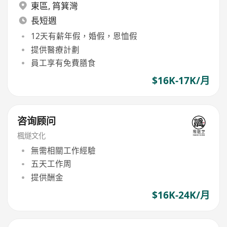
東區
,
筲箕灣
長短週
12天有薪年假，婚假，恩恤假
提供醫療計劃
員工享有免費膳食
$16K-17K/月
咨询顾问
楓燧文化
無需相關工作經驗
五天工作周
提供酬金
$16K-24K/月