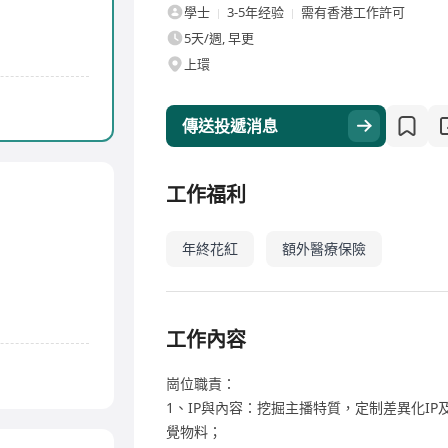
學士
3-5年经验
需有香港工作許可
5天/週, 早更
上環
傳送投遞消息
工作福利
年終花紅
額外醫療保險
工作內容
崗位職責：
1、IP與內容：挖掘主播特質，定制差異化I
覺物料；