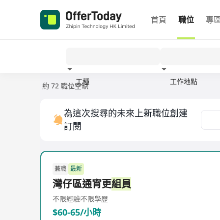
首頁
職位
專
工種
工作地點
約 72 職位空缺
經驗
為這次搜尋的未來上新職位創建
訂閱
兼職
最新
灣仔區通宵更
組員
不限經驗
不限學歷
$60-65/小時