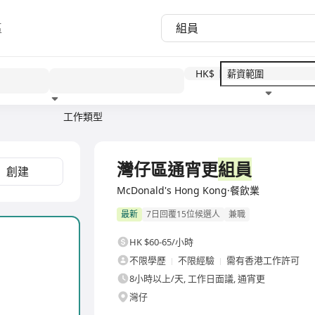
區
HK$
工作類型
教育程度
福利待遇
灣仔區通宵更
組員
創建
McDonald's Hong Kong·餐飲業
最新
7日回覆15位候選人
兼職
HK $60-65/小時
不限學歷
不限經驗
需有香港工作許可
8小時以上/天, 工作日面議, 通宵更
灣仔