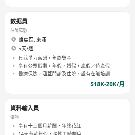
数据員
伯陳羅敷
離島區
,
東涌
5天/週
具競爭力薪酬，年終獎金
享有公眾假期，年假，婚假，產假／侍產假
醫療保險，涵蓋門診及住院，設有在職培訓
$18K-20K/月
資料輸入員
優韻
享有十三個月薪酬，年終花紅
14天有薪年假，彈性工時制度