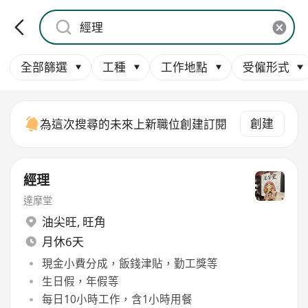
全部篩選
工種
工作地點
受僱形式
創建
為這次搜尋的未來上新職位創建訂閱
經理
達摩堂
油尖旺
,
旺角
月休6天
現金小費分成，飯錢津貼，勤工獎等
生日假，年假等
每日10小時工作，含1小時用餐