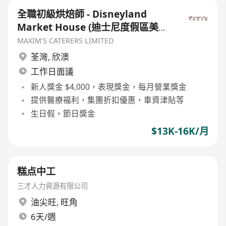
全職初級烘焙師 - Disneyland
Market House (迪士尼度假區美國
小鎮大街) - $13000-16000
MAXIM'S CATERERS LIMITED
荃灣
,
欣澳
工作日面議
新人獎金 $4,000，表現獎金，每月營業獎金
提供醫療福利，集團折扣優惠，車資津貼等
生日假，節日獎金
$13K-16K/月
糕点中工
三才人力資源有限公司
油尖旺
,
旺角
6天/週