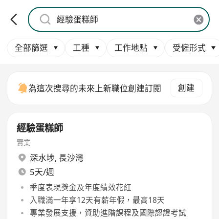
全部篩選
工種
工作地點
受僱形式
創建
為這次搜尋的未來上新職位創建訂閱
經驗蛋糕師
實業
深水埗
,
長沙灣
5天/週
季度表現獎金及年度績效花紅
入職滿一年享12天有薪年假，最高18天
專業發展支援，資助進階課程及國際認證考試