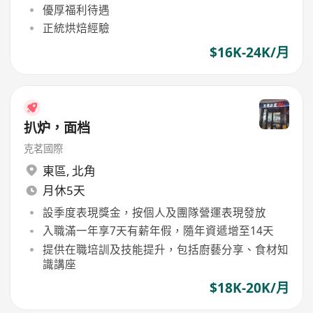
優厚福利待遇
正統烘焙經驗
$16K-24K/月
扒炉，面档
克茗國際
東區
,
北角
月休5天
設季度表現獎金，按個人及團隊營運表現發放
入職滿一年享7天有薪年假，隨年資遞增至14天
提供在職培訓及技能提升，包括廚藝分享、食材知
識講座
$18K-20K/月