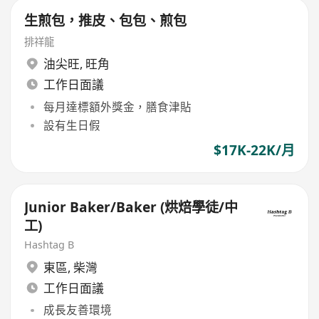
生煎包，推皮、包包、煎包
排祥龍
油尖旺
,
旺角
工作日面議
每月達標額外獎金，膳食津貼
設有生日假
$17K-22K/月
Junior Baker/Baker (烘焙學徒/中
工)
Hashtag B
東區
,
柴灣
工作日面議
成長友善環境