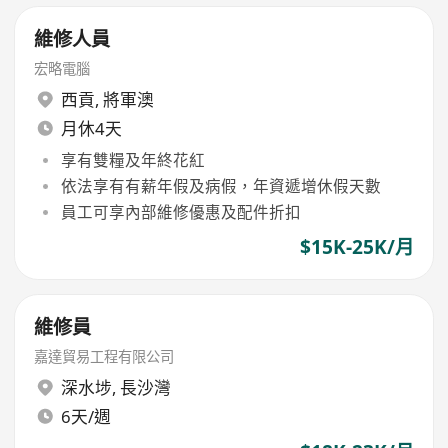
維修人員
宏略電腦
西貢
,
將軍澳
月休4天
享有雙糧及年終花紅
依法享有有薪年假及病假，年資遞增休假天數
員工可享內部維修優惠及配件折扣
$15K-25K/月
維修員
嘉達貿易工程有限公司
深水埗
,
長沙灣
6天/週