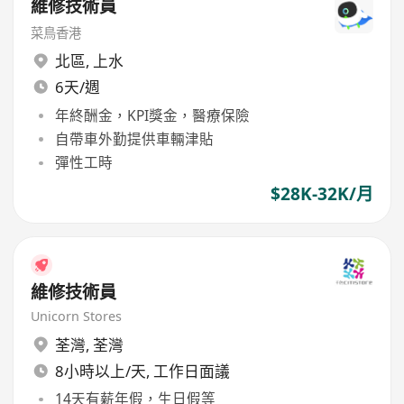
維修技術員
菜鳥香港
北區
,
上水
6天/週
年終酬金，KPI獎金，醫療保險
自帶車外勤提供車輛津貼
彈性工時
$28K-32K/月
維修技術員
Unicorn Stores
荃灣
,
荃灣
8小時以上/天, 工作日面議
14天有薪年假，生日假等