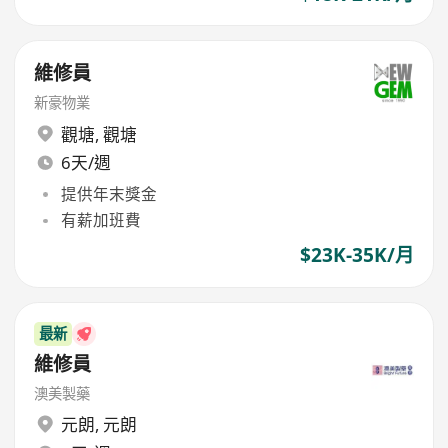
維修員
新豪物業
觀塘
,
觀塘
6天/週
提供年末獎金
有薪加班費
$23K-35K/月
最新
維修員
澳美製藥
元朗
,
元朗