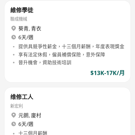
維修學徒
聯成機械
葵青
,
青衣
6天/週
提供具競爭性薪金，十三個月薪酬，年度表現獎金
享有法定休假，僱員補償保險，意外保障
晉升機會，資助技術培訓
$13K-17K/月
维修工人
新宏利
元朗
,
廈村
6天/週
十三個月薪酬