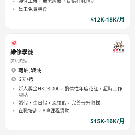
彈性工時，無需經驗，提供在職培訓
員工免費膳食
$12K-18K/月
維修學徒
唐記包點
觀塘
,
觀塘
6天/週
新人獎金HKD3,000，酌情性年度花紅，超時工作
津貼
婚假，生日假，恩恤假，完善晉升階梯
在職培訓，A牌課程資助
$15K-16K/月