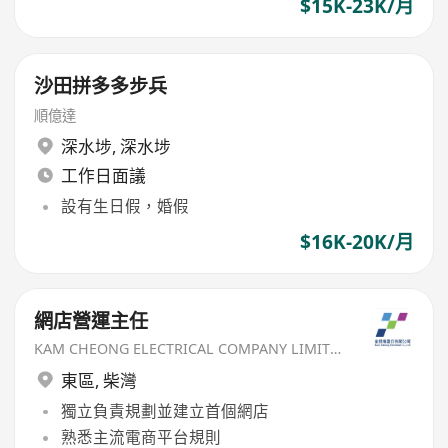
$15K-23K/月
沙田拼多多步兵
順億達
深水埗
,
深水埗
工作日面議
設有生日假，婚假
$16K-20K/月
網店營運主任
KAM CHEONG ELECTRICAL COMPANY LIMITED
東區
,
柴灣
獨立負責規劃並建立首個網店
熟悉主流電商平台規則