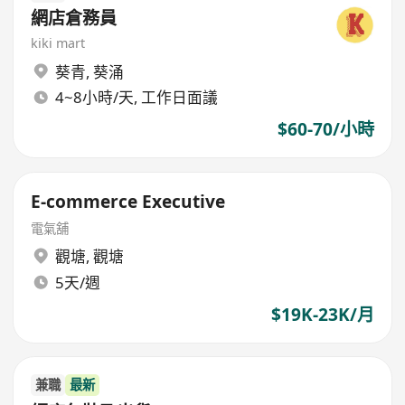
網店倉務員
kiki mart
葵青
,
葵涌
4~8小時/天, 工作日面議
$60-70/小時
E-commerce Executive
電氣舖
觀塘
,
觀塘
5天/週
$19K-23K/月
兼職
最新