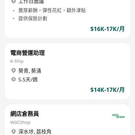
工作日面議
豐厚薪酬，彈性花紅，額外津貼
提供保險計劃
$16K-17K/月
電商營運助理
K-Ship
葵青
,
葵涌
5.5天/週
$14K-17K/月
網店倉務員
WGCShop
深水埗
,
荔枝角