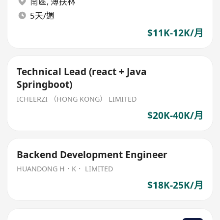
南區
,
薄扶林
5天/週
$11K-12K/月
Technical Lead (react + Java
Springboot)
ICHEERZI （HONG KONG） LIMITED
$20K-40K/月
Backend Development Engineer
HUANDONG H．K． LIMITED
$18K-25K/月