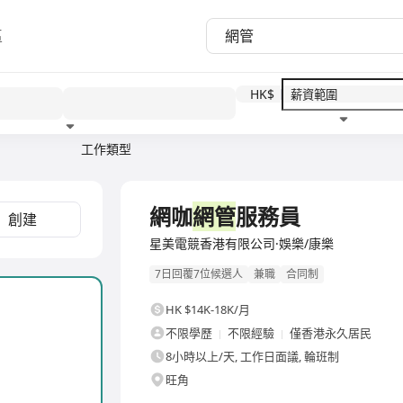
區
HK$
工作類型
教育程度
福利待遇
全職
網咖
網管
服務員
創建
星美電競香港有限公司·娛樂/康樂
7日回覆7位候選人
兼職
合同制
HK $14K-18K/月
不限學歷
不限經驗
僅香港永久居民
8小時以上/天, 工作日面議, 輪班制
旺角