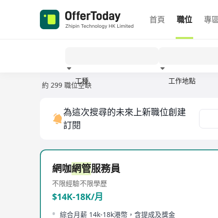
首頁
職位
專
工種
工作地點
約 299 職位空缺
經驗
為這次搜尋的未來上新職位創建
訂閱
網咖
網管
服務員
不限經驗
不限學歷
$14K-18K/月
綜合月薪 14k-18k港幣，含提成及獎金