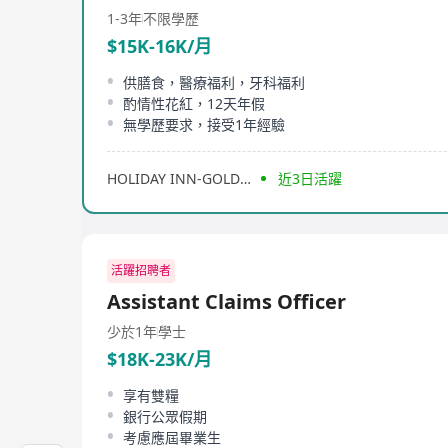
1-3年
不限學歷
$15K-16K/月
供膳食，醫療福利，牙科福利
酌情性花紅，12天年假
無學歷要求，接受1年經驗
HOLIDAY INN-GOLDEN MILE HONG KONG
近3日活躍
活躍招聘者
Assistant Claims Officer
少於1年
學士
$18K-23K/月
享有雙糧
銀行公眾假期
考慮應屆畢業生