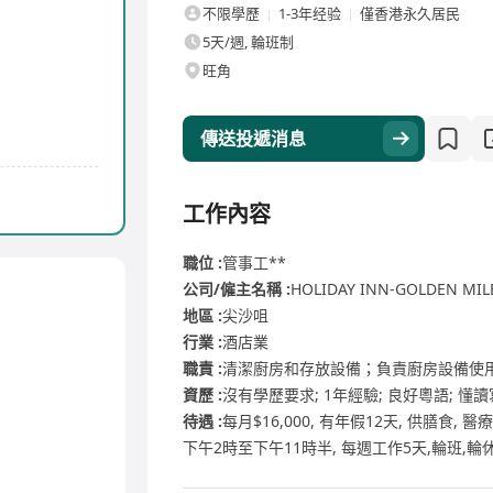
不限學歷
1-3年经验
僅香港永久居民
5天/週, 輪班制
旺角
傳送投遞消息
工作內容
職位 :
管事工**
公司/僱主名稱 :
HOLIDAY INN-GOLDEN MI
地區 :
尖沙咀
行業 :
酒店業
職責 :
清潔廚房和存放設備；負責廚房設備使
資歷 :
沒有學歷要求; 1年經驗; 良好粵語; 懂
待遇 :
每月$16,000, 有年假12天, 供膳食,
下午2時至下午11時半, 每週工作5天,輪班,輪休,