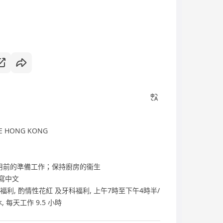
LE HONG KONG
用前的準備工作；保持廚房的衞生
讀寫中文
 醫療福利, 酌情性花紅 及牙科福利, 上午7時至下午4時半/
 每天工作 9.5 小時