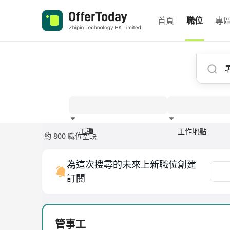
首頁
職位
專
工種
工作地點
約 800 職位空缺
經驗
為這次搜尋的未來上新職位創建
訂閱
管事工