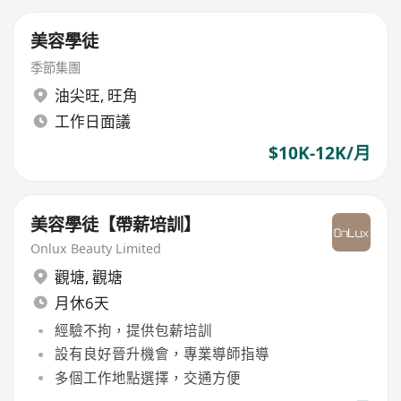
美容學徒
季節集團
油尖旺
,
旺角
工作日面議
$10K-12K/月
美容學徒【帶薪培訓】
Onlux Beauty Limited
觀塘
,
觀塘
月休6天
經驗不拘，提供包薪培訓
設有良好晉升機會，專業導師指導
多個工作地點選擇，交通方便