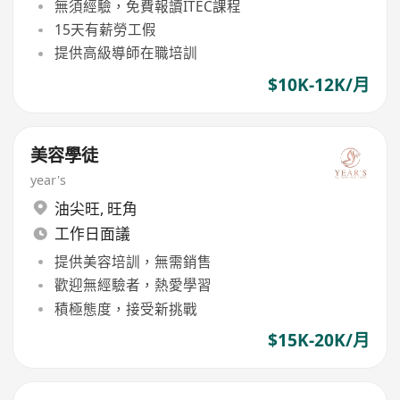
無須經驗，免費報讀ITEC課程
15天有薪勞工假
提供高級導師在職培訓
$10K-12K/月
美容學徒
year's
油尖旺
,
旺角
工作日面議
提供美容培訓，無需銷售
歡迎無經驗者，熱愛學習
積極態度，接受新挑戰
$15K-20K/月