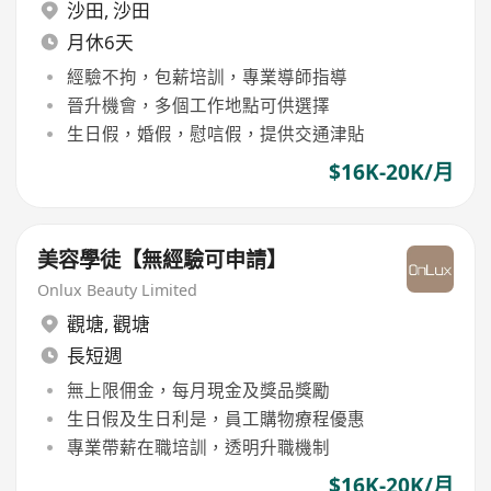
沙田
,
沙田
月休6天
經驗不拘，包薪培訓，專業導師指導
晉升機會，多個工作地點可供選擇
生日假，婚假，慰唁假，提供交通津貼
$16K-20K/月
美容學徒【無經驗可申請】
Onlux Beauty Limited
觀塘
,
觀塘
長短週
無上限佣金，每月現金及獎品獎勵
生日假及生日利是，員工購物療程優惠
專業帶薪在職培訓，透明升職機制
$16K-20K/月