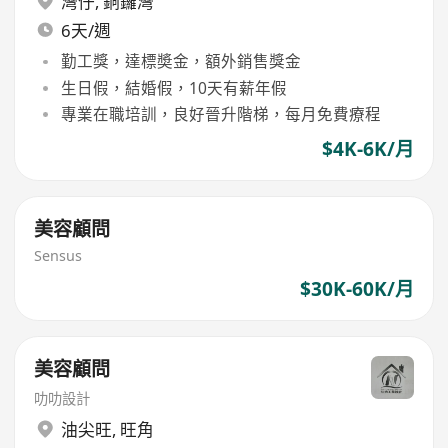
灣仔
,
銅鑼灣
6天/週
勤工獎，達標奬金，額外銷售獎金
生日假，結婚假，10天有薪年假
專業在職培訓，良好晉升階梯，每月免費療程
$4K-6K/月
美容顧問
Sensus
$30K-60K/月
美容顧問
叻叻設計
油尖旺
,
旺角