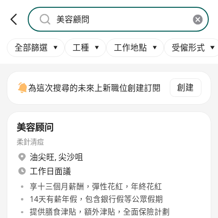
全部篩選
工種
工作地點
受僱形式
創建
為這次搜尋的未來上新職位創建訂閱
美容顾问
柔針清痘
油尖旺
,
尖沙咀
工作日面議
享十三個月薪酬，彈性花紅，年終花紅
14天有薪年假，包含銀行假等公眾假期
提供膳食津貼，額外津貼，全面保險計劃