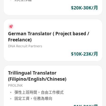
$20K-30K/月
German Translator ( Project based /
Freelance)
DNA Recruit Partners
$10K-23K/月
Trillingual Translator
(Filipino/English/Chinese)
PROLINK
彈性上班時間，自由工作模式
固定工資，任務為導向