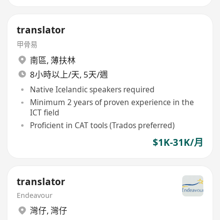
translator
甲骨易
南區
,
薄扶林
8小時以上/天, 5天/週
Native Icelandic speakers required
Minimum 2 years of proven experience in the
ICT field
Proficient in CAT tools (Trados preferred)
$1K-31K/月
translator
Endeavour
灣仔
,
灣仔