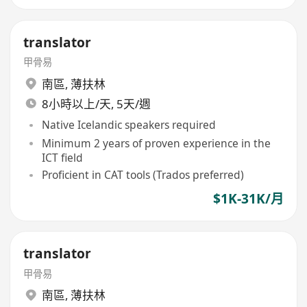
translator
甲骨易
南區
,
薄扶林
8小時以上/天, 5天/週
Native Icelandic speakers required
Minimum 2 years of proven experience in the
ICT field
Proficient in CAT tools (Trados preferred)
$1K-31K/月
translator
甲骨易
南區
,
薄扶林