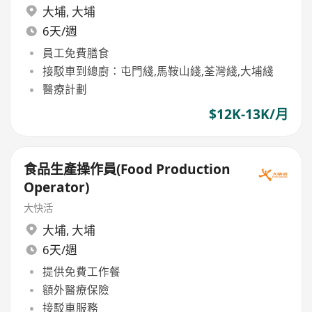
大埔
,
大埔
6天/週
員工免費膳食
接駁車到總廚：屯門綫,馬鞍山綫,荃灣綫,大埔綫
醫療計劃
$12K-13K/月
食品生產操作員(Food Production
Operator)
大快活
大埔
,
大埔
6天/週
提供免費工作餐
額外醫療保險
接駁車服務