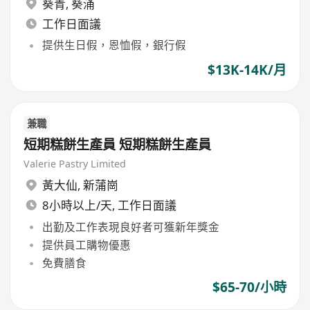
葵青
,
葵涌
工作日面議
提供生日假，恩恤假，銀行假
$13K-14K/月
兼職
短期糕餅生產員 短期糕餅生產員
Valerie Pastry Limited
黃大仙
,
新蒲崗
8小時以上/天, 工作日面議
出勤及工作表現良好者可獲新年獎金
提供員工購物優惠
免費膳食
$65-70/小時