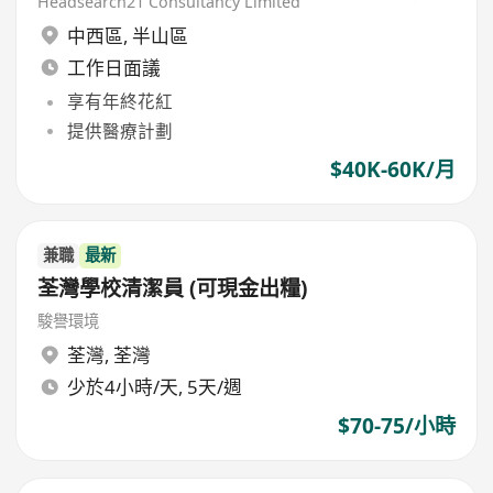
Headsearch21 Consultancy Limited
中西區
,
半山區
工作日面議
享有年終花紅
提供醫療計劃
$40K-60K/月
兼職
最新
荃灣學校清潔員 (可現金出糧)
駿譽環境
荃灣
,
荃灣
少於4小時/天, 5天/週
$70-75/小時