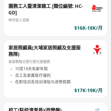
園務工人暨清潔雜工 [職位編號: HC-
GD]
伸手助人協會
$16K-18K/月
家居照顧員(大埔家居照顧及支援服
務隊)
基督教聯合那打素社康服務
10至14天有薪年假
员工及家属医疗福利
在职培训及培训津贴与进修假期
$17K-19K/月
校工(駐校清潔員)(西營盤)