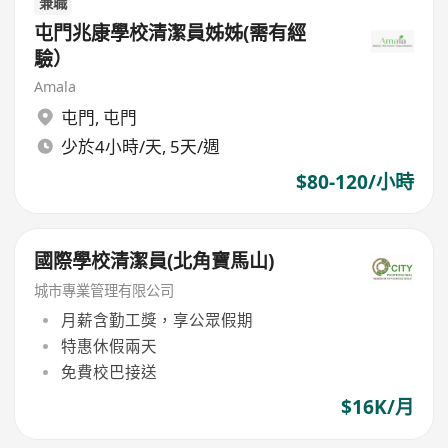
兼職
屯門兆康學校清潔員姊姊(需有經
驗）
Amala
屯門
,
屯門
少於4小時/天, 5天/週
$80-120/小時
國際學校清潔員(北角寶馬山)
城市專業管理有限公司
月薪含勤工獎，享公眾假期
特惠休假兩天
免費校巴接送
$16K/月