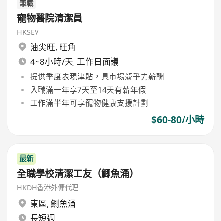
兼職
寵物醫院清潔員
HKSEV
油尖旺
,
旺角
4~8小時/天, 工作日面議
提供季度表現津貼，具市場競爭力薪酬
入職滿一年享7天至14天有薪年假
工作滿半年可享寵物健康支援計劃
$60-80/小時
最新
全職學校清潔工友（鯽魚涌）
HKDH香港外傭代理
東區
,
鰂魚涌
長短週