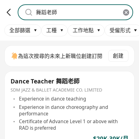
全部篩選
工種
工作地點
受僱形式
創建
為這次搜尋的未來上新職位創建訂閱
Dance Teacher 舞蹈老師
SDM JAZZ & BALLET ACADEMIE CO. LIMITED
Experience in dance teaching
Experience in dance choreography and
performance
Certificate of Advance Level 1 or above with
RAD is preferred
$20K-30K/月