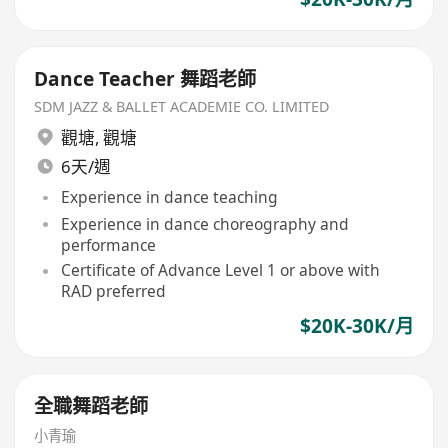
Dance Teacher 舞蹈老師
SDM JAZZ & BALLET ACADEMIE CO. LIMITED
觀塘
,
觀塘
6天/週
Experience in dance teaching
Experience in dance choreography and
performance
Certificate of Advance Level 1 or above with
RAD preferred
$20K-30K/月
全職舞蹈老師
小青瑜