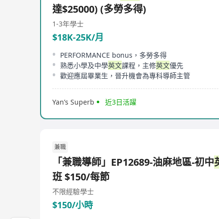
達$25000) (多勞多得)
1-3年
學士
$18K-25K/月
PERFORMANCE bonus，多勞多得
熟悉小學及中學
英文
課程，主修
英文
優先
歡迎應屆畢業生，晉升機會為專科導師主管
Yan’s Superb
近3日活躍
兼職
「兼職導師」EP12689-油麻地區-初中
班 $150/每節
不限經驗
學士
$150/小時