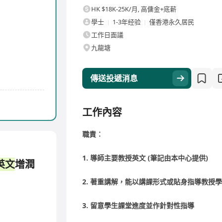
HK $18K-25K/月
,
高傭金+底薪
學士
1-3年经验
僅香港永久居民
工作日面議
九龍塘
傳送投遞消息
工作內容
職責︰
1. 導師主要教授英文 (筆記由本中心提供)
英文
增潤
2. 著重講解，能以講課形式或貼身指導教授
3. 留意學生課堂進度並作針對性指導