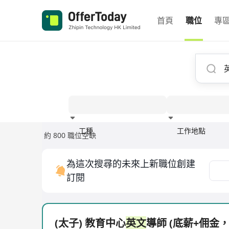
首頁
職位
專
工種
工作地點
約 800 職位空缺
經驗
為這次搜尋的未來上新職位創建
訂閱
(太子) 教育中心
英文
導師 (底薪+佣金