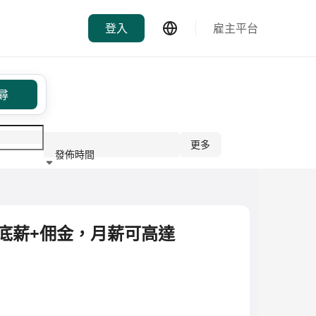
登入
雇主平台
尋
更多
發佈時間
行業
(底薪+佣金，月薪可高達