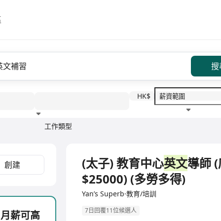
區
搜
HK$
工作類型
教育程度
福利待遇
全職
(太子) 教育中心
英文
導師 
創建
$25000) (多勞多得)
Yan’s Superb·教育/培訓
7日回覆11位候選人
，月薪可高