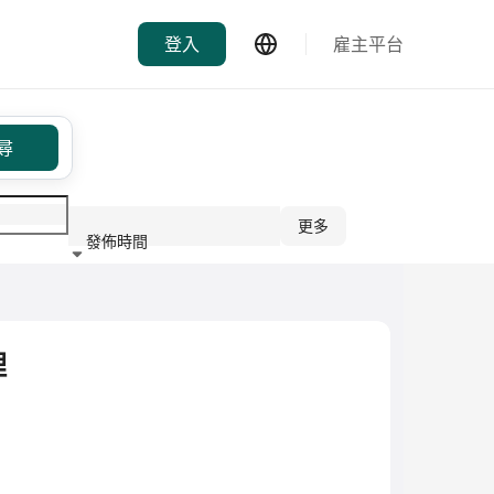
登入
雇主平台
尋
更多
發佈時間
行業
理