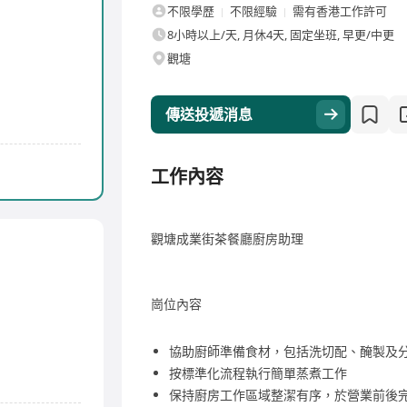
不限學歷
不限經驗
需有香港工作許可
8小時以上/天, 月休4天, 固定坐班, 早更/中更
觀塘
傳送投遞消息
工作內容
觀塘成業街茶餐廳廚房助理
崗位內容
協助廚師準備食材，包括洗切配、醃製及
按標準化流程執行簡單蒸煮工作
保持廚房工作區域整潔有序，於營業前後