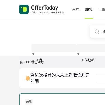
首頁
職位
專
工種
工作地點
約 800 職位空缺
經驗
為這次搜尋的未來上新職位創建
訂閱
兼職