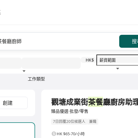
區
搜
HK$
工作類型
教育程度
福利待遇
觀塘成業街
茶餐
廳廚房助
創建
臻品優選·批發/零售
7日回覆20位候選人
兼職
HK $65-70/小時