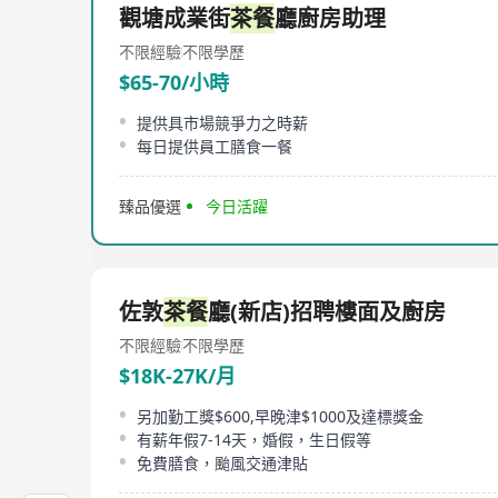
觀塘成業街
茶餐
廳廚房助理
不限經驗
不限學歷
$65-70/小時
提供具市場競爭力之時薪
每日提供員工膳食一餐
臻品優選
今日活躍
佐敦
茶餐
廳(新店)招聘樓面及廚房
不限經驗
不限學歷
$18K-27K/月
另加勤工獎$600,早晚津$1000及達標獎金
有薪年假7-14天，婚假，生日假等
免費膳食，颱風交通津貼