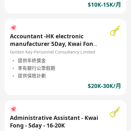
$10K-15K/月
Accountant -HK electronic
manufacturer 5Day, Kwai Fong-
20-30K
Golden Key Personnel Consultancy Limited
提供年終獎金
享有銀行公眾假期
提供保險計劃
$20K-30K/月
Administrative Assistant - Kwai
Fong - 5day - 16-20K