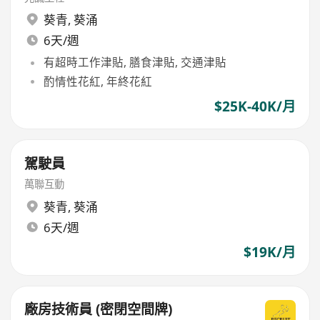
葵青
,
葵涌
6天/週
有超時工作津貼, 膳食津貼, 交通津貼
酌情性花紅, 年終花紅
$25K-40K/月
駕駛員
萬聯互動
葵青
,
葵涌
6天/週
$19K/月
廠房技術員 (密閉空間牌)