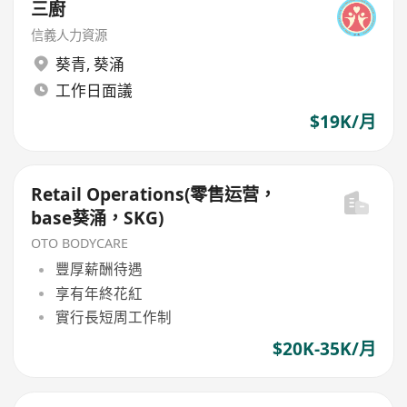
三廚
信義人力資源
葵青
,
葵涌
工作日面議
$19K/月
Retail Operations(零售运营，
base葵涌，SKG)
OTO BODYCARE
豐厚薪酬待遇
享有年終花紅
實行長短周工作制
$20K-35K/月