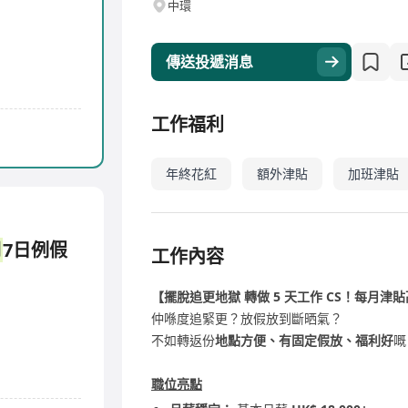
中環
傳送投遞消息
工作福利
年終花紅
額外津貼
加班津貼
月
7日例假
工作內容
【擺脫追更地獄 轉做 5 天工作 CS！每月津貼高達
仲喺度追緊更？放假放到斷晒氣？
不如轉返份
地點方便、有固定假放、福利好
嘅
職位亮點