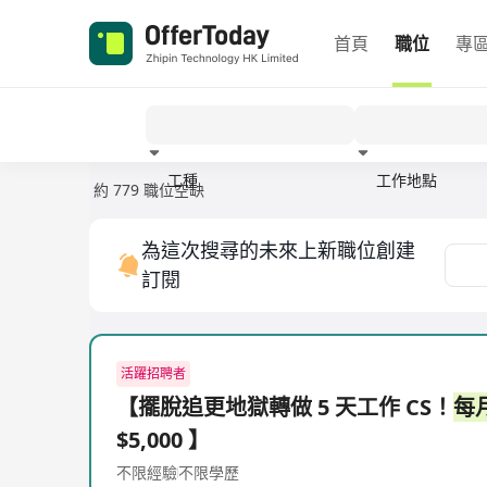
首頁
職位
專
工種
工作地點
約 779 職位空缺
經驗
為這次搜尋的未來上新職位創建
訂閱
活躍招聘者
【擺脫追更地獄轉做 5 天工作 CS！
每
$5,000 】
不限經驗
不限學歷