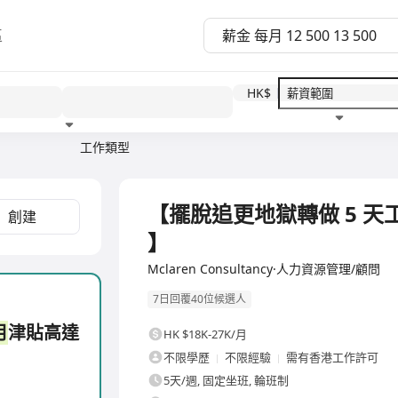
區
HK$
工作類型
教育程度
福利待遇
全職
【擺脫追更地獄轉做 5 天工
創建
】
Mclaren Consultancy·人力資源管理/顧問
7日回覆40位候選人
月
津貼高達
HK $18K-27K/月
不限學歷
不限經驗
需有香港工作許可
5天/週, 固定坐班, 輪班制