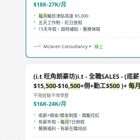
$18K-27K/月
每月
輪班津貼高達 $5,000
五天工作制，紅日放假
15天年假，超時補貼，醫療保險
Mclaren Consultancy
線上
(i.t 旺角朗豪坊)i.t - 全職SALES - (底薪
$15,
500
-$16,
500
+佣+勤工$
500
)+
每
不限經驗
不限學歷
$16K-24K/月
底薪+佣金/獎金制度，獎勵花紅
有薪年假，
每月
7日例假
醫療福利，有薪在職培訓