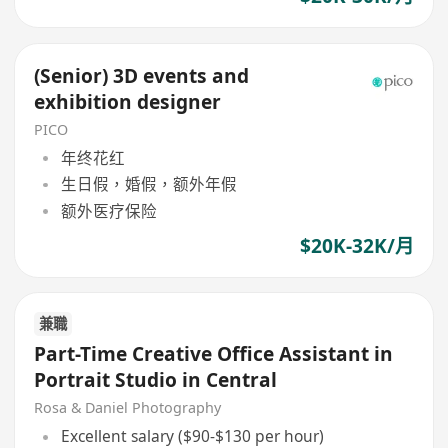
(Senior) 3D events and
exhibition designer
PICO
年终花红
生日假，婚假，额外年假
额外医疗保险
$20K-32K/月
兼職
Part-Time Creative Office Assistant in
Portrait Studio in Central
Rosa & Daniel Photography
Excellent salary ($90-$130 per hour)