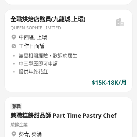
全職烘焙店務員(九龍城,上環)
QUEEN SOPHIE LIMITED
中西區
,
上環
工作日面議
無需相關經驗，歡迎應屆生
中三學歷即可申請
提供年終花紅
$15K-18K/月
兼職
兼職糕餅甜品師 Part Time Pastry Chef
駿健企業
葵青
,
葵涌