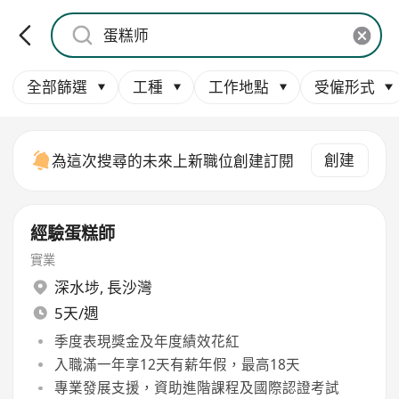
全部篩選
工種
工作地點
受僱形式
創建
為這次搜尋的未來上新職位創建訂閱
經驗蛋糕師
實業
深水埗
,
長沙灣
5天/週
季度表現獎金及年度績效花紅
入職滿一年享12天有薪年假，最高18天
專業發展支援，資助進階課程及國際認證考試