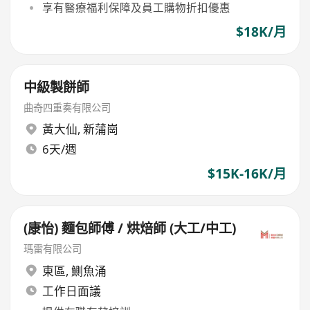
享有醫療福利保障及員工購物折扣優惠
$18K/月
中級製餅師
曲奇四重奏有限公司
黃大仙
,
新蒲崗
6天/週
$15K-16K/月
(康怡) 麵包師傅 / 烘焙師 (大工/中工)
瑪雷有限公司
東區
,
鰂魚涌
工作日面議