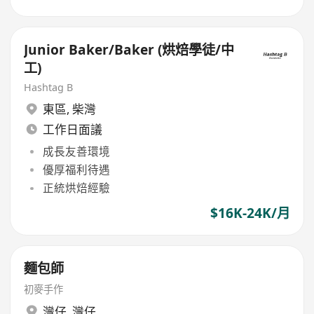
Junior Baker/Baker (烘焙學徒/中
工)
Hashtag B
東區
,
柴灣
工作日面議
成長友善環境
優厚福利待遇
正統烘焙經驗
$16K-24K/月
麵包師
初麥手作
灣仔
,
灣仔