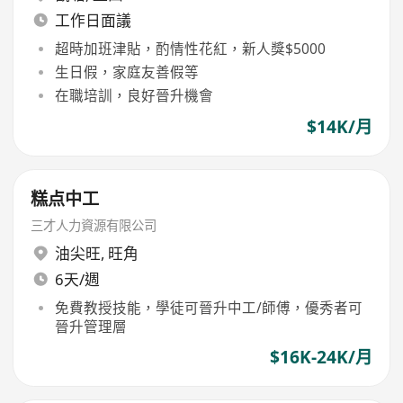
工作日面議
超時加班津貼，酌情性花紅，新人獎$5000
生日假，家庭友善假等
在職培訓，良好晉升機會
$14K/月
糕点中工
三才人力資源有限公司
油尖旺
,
旺角
6天/週
免費教授技能，學徒可晉升中工/師傅，優秀者可
晉升管理層
$16K-24K/月