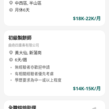
中西區
,
半山區
月休6天
$18K-22K/月
初級製餅師
曲奇四重奏有限公司
黃大仙
,
新蒲崗
6天/週
無經驗者亦歡迎申請
有相關經驗者優先考慮
學歷要求為中一或以上程度
$14K-15K/月
全職烘焙助理