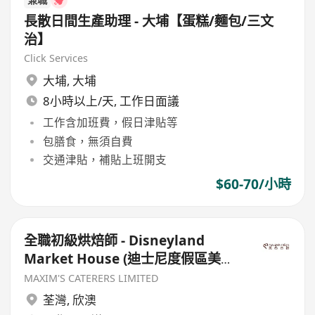
長散日間生產助理 - 大埔【蛋糕/麵包/三文
治】
Click Services
大埔
,
大埔
8小時以上/天, 工作日面議
工作含加班費，假日津貼等
包膳食，無須自費
交通津貼，補貼上班開支
$60-70/小時
全職初級烘焙師 - Disneyland
Market House (迪士尼度假區美國
小鎮大街) - $13000-16000
MAXIM'S CATERERS LIMITED
荃灣
,
欣澳