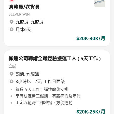
倉務員/送貨員
SLEVER WIN
九龍城
,
九龍城
月休6天
$20K-30K/月
搬運公司聘請全職經驗搬運工人 ( 5天工作 )
立誠
觀塘
,
九龍灣
8小時以上/天, 工作日面議
每週五天工作，彈性輪休安排
享有法定勞工假期，有薪病假及年假
固定九龍灣工作地點，方便通勤
$20K-25K/月