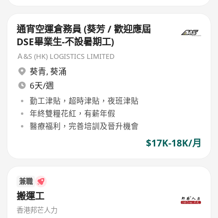
通宵空運倉務員 (葵芳 / 歡迎應屆
DSE畢業生-不設暑期工)
Ａ&S (HK) LOGISTICS LIMITED
葵青
,
葵涌
6天/週
勤工津貼，超時津貼，夜班津貼
年終雙糧花紅，有薪年假
醫療福利，完善培訓及晉升機會
$17K-18K/月
兼職
搬運工
香港邦芒人力