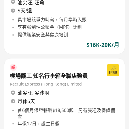
油尖旺
,
旺角
5天/週
具市場競爭力時薪，每月準時入賬
享有強制性公積金（MPF）計劃
提供職業安全與健康培訓
$16K-20K/月
機場翻工 知名行李箱全職店務員
Recruit Express (Hong Kong) Limited
油尖旺
,
尖沙咀
月休6天
首6個月保證薪酬$18,500起，另有雙糧及保證佣
金
年假12日，設生日假