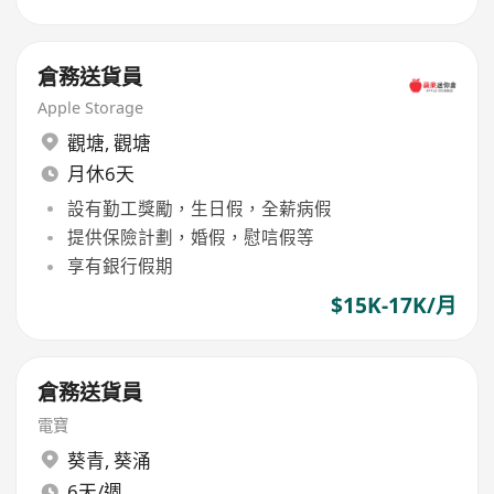
倉務送貨員
Apple Storage
觀塘
,
觀塘
月休6天
設有勤工獎勵，生日假，全薪病假
提供保險計劃，婚假，慰唁假等
享有銀行假期
$15K-17K/月
倉務送貨員
電寶
葵青
,
葵涌
6天/週