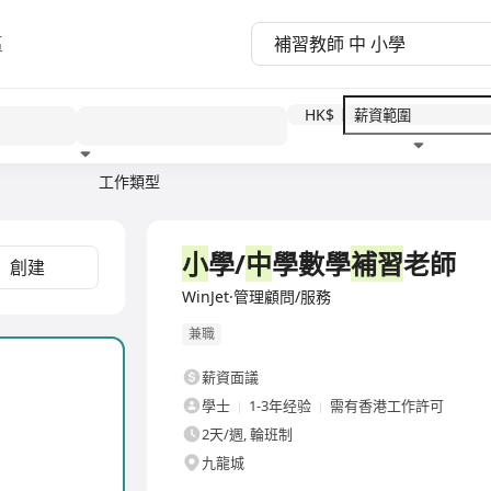
區
HK$
工作類型
教育程度
福利待遇
小
學/
中
學數學
補習
老師
創建
WinJet·管理顧問/服務
兼職
薪資面議
學士
1-3年经验
需有香港工作許可
2天/週, 輪班制
九龍城