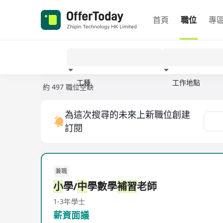
首頁
職位
專
工種
工作地點
約 497 職位空缺
經驗
為這次搜尋的未來上新職位創建
訂閱
兼職
小
學/
中
學數學
補習
老師
1-3年
學士
薪資面議