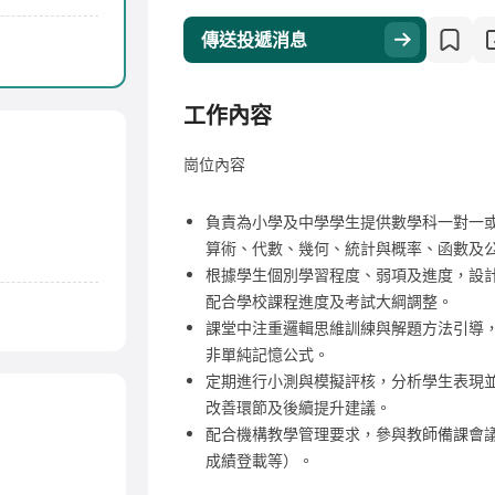
傳送投遞消息
工作內容
崗位內容
負責為小學及中學學生提供數學科一對一
算術、代數、幾何、統計與概率、函數及公
根據學生個別學習程度、弱項及進度，設
配合學校課程進度及考試大綱調整。
課堂中注重邏輯思維訓練與解題方法引導
非單純記憶公式。
定期進行小測與模擬評核，分析學生表現
改善環節及後續提升建議。
配合機構教學管理要求，參與教師備課會
成績登載等）。