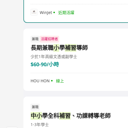
WinJet
近期活躍
兼職
活躍招聘者
長期兼職
小
學
補習
導師
少於1年
高級文憑或副學士
$60-90/小時
HOU HON
線上
兼職
中小
學全科
補習
、功課𨍭導老師
1-3年
學士