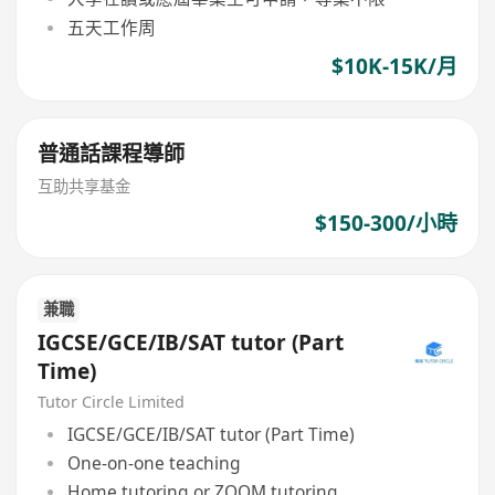
五天工作周
$10K-15K/月
普通話課程導師
互助共享基金
$150-300/小時
兼職
IGCSE/GCE/IB/SAT tutor (Part
Time)
Tutor Circle Limited
IGCSE/GCE/IB/SAT tutor (Part Time)
One-on-one teaching
Home tutoring or ZOOM tutoring