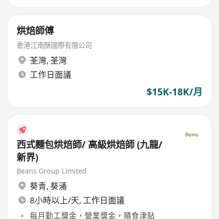
烘焙師傅
香港江南酥國際有限公司
荃灣
,
荃灣
工作日面議
$15K-18K/月
西式麵包烘焙師/ 高級烘焙師 (九龍/
新界)
Beans Group Limited
葵青
,
葵涌
8小時以上/天, 工作日面議
每月勤工獎金，營業獎金，膳食津貼