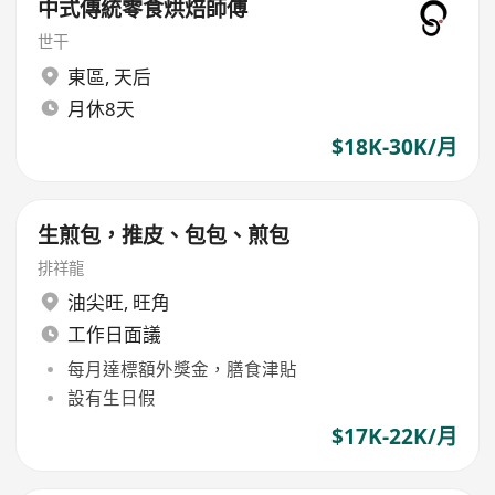
中式傳統零食烘焙師傅
世干
東區
,
天后
月休8天
$18K-30K/月
生煎包，推皮、包包、煎包
排祥龍
油尖旺
,
旺角
工作日面議
每月達標額外獎金，膳食津貼
設有生日假
$17K-22K/月