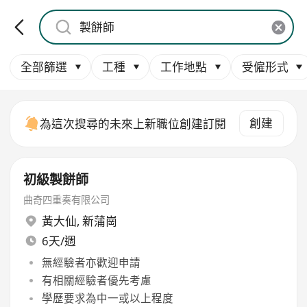
全部篩選
工種
工作地點
受僱形式
創建
為這次搜尋的未來上新職位創建訂閱
初級製餅師
曲奇四重奏有限公司
黃大仙
,
新蒲崗
6天/週
無經驗者亦歡迎申請
有相關經驗者優先考慮
學歷要求為中一或以上程度