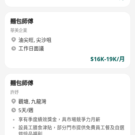
麵包師傅
華美企業
油尖旺
,
尖沙咀
工作日面議
$16K-19K/月
麵包師傅
許妤
觀塘
,
九龍灣
5天/週
享有季度績效獎金，具市場競爭力月薪
設員工膳食津貼，部分門市提供免費員工餐及自選
烘焙品福利