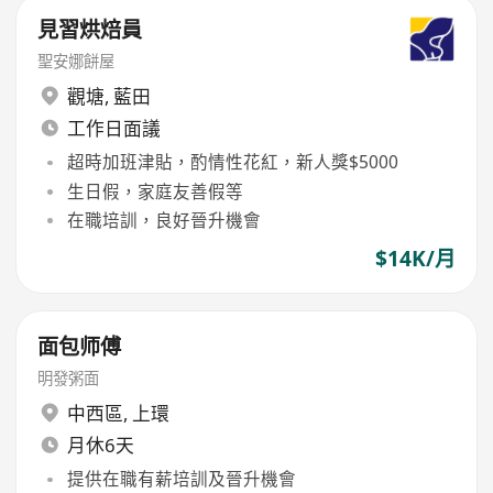
見習烘焙員
聖安娜餅屋
觀塘
,
藍田
工作日面議
超時加班津貼，酌情性花紅，新人獎$5000
生日假，家庭友善假等
在職培訓，良好晉升機會
$14K/月
面包师傅
明發粥面
中西區
,
上環
月休6天
提供在職有薪培訓及晉升機會