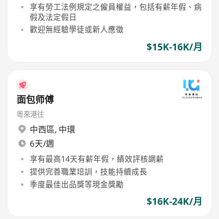
享有勞工法例規定之僱員權益，包括有薪年假、病
假及法定假日
歡迎無經驗學徒或新人應徵
$15K-16K/月
面包师傅
粵來港往
中西區
,
中環
6天/週
享有最高14天有薪年假，績效評核調薪
提供完善職業培訓，技能持續成長
季度最佳出品獎等現金獎勵
$16K-24K/月