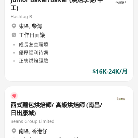
工)
Hashtag B
東區
,
柴灣
工作日面議
成長友善環境
優厚福利待遇
正統烘焙經驗
$16K-24K/月
西式麵包烘焙師/ 高級烘焙師 (南昌/
日出康城)
Beans Group Limited
南區
,
香港仔