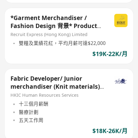
*Garment Merchandiser /
Fashion Design 背景* Product
Developer (要有1年相關經驗)
Recruit Express (Hong Kong) Limited
雙糧及業績花紅，平均月薪可達$22,000
$19K-22K/月
Fabric Developer/ Junior
merchandiser (Knit materials) -
Fashion 3D CAD skills
HKIC Human Resources Services
十三個月薪酬
醫療計劃
五天工作周
$18K-26K/月