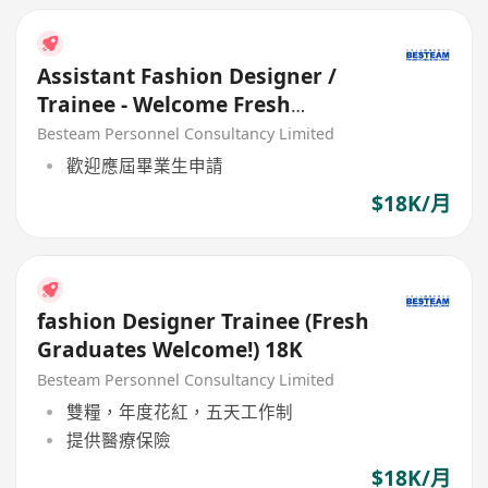
Assistant Fashion Designer /
Trainee - Welcome Fresh
Graduate
Besteam Personnel Consultancy Limited
歡迎應屆畢業生申請
$18K/月
fashion Designer Trainee (Fresh
Graduates Welcome!) 18K
Besteam Personnel Consultancy Limited
雙糧，年度花紅，五天工作制
提供醫療保險
$18K/月