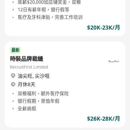
底薪$20,000加店铺奖金，双粮
12日有薪年假，银行假等
医疗及牙科津贴，完善工作培训
$20K-23K/月
最新
時裝品牌裁縫
RecruitFirst Limited
油尖旺
,
尖沙咀
月休8天
双粮福利，额外医疗保险
银行假期，恩恤年假
全薪病假
$26K-28K/月