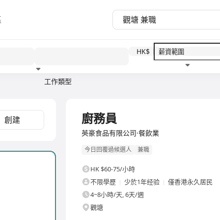
區
HK$
工作類型
教育程度
福利待遇
廚務員
創建
英豪食品有限公司·餐飲業
今日回覆過候選人
兼職
HK $60-75/小時
不限學歷
少於1年经验
僅香港永久居民
4~8小時/天, 6天/週
觀塘