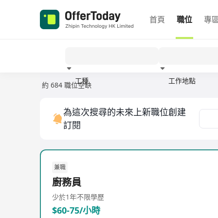
首頁
職位
專
工種
工作地點
約 684 職位空缺
經驗
為這次搜尋的未來上新職位創建
訂閱
兼職
廚務員
少於1年
不限學歷
$60-75/小時