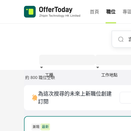
首頁
職位
專
工種
工作地點
約 800 職位空缺
經驗
為這次搜尋的未來上新職位創建
訂閱
兼職
最新