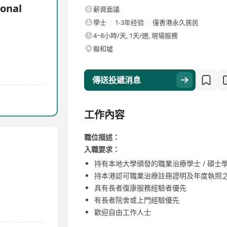
ional
薪資面議
學士
1-3年经验
僅香港永久居民
4~8小時/天, 1天/週, 現場服務
聯和墟
傳送投遞消息
工作內容
職位描述：
入職要求：
持有本地大學頒發的職業治療學士 / 碩士
持本港認可職業治療註冊證明及年度執照
具有長者復康服務經驗者優先
有長者院舍或上門經驗優先
歡迎自由工作人士