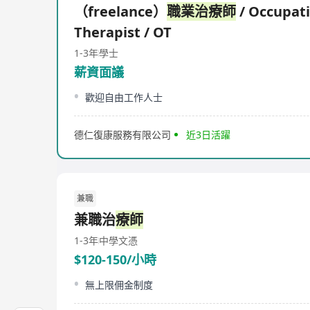
（freelance）
職業治療師
/ Occupat
Therapist / OT
1-3年
學士
薪資面議
歡迎自由工作人士
德仁復康服務有限公司
近3日活躍
兼職
兼職治
療師
1-3年
中學文憑
$120-150/小時
無上限佣金制度