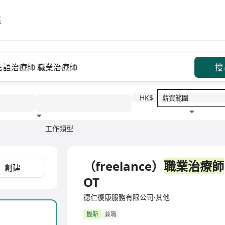
區
搜
HK$
工作類型
教育程度
福利待遇
（freelance）
職業治療師
創建
OT
德仁復康服務有限公司·其他
最新
兼職