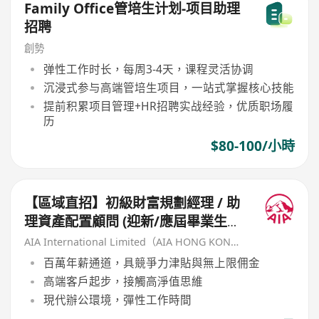
Family Office管培生计划-项目助理
招聘
創勢
弹性工作时长，每周3-4天，课程灵活协调
沉浸式参与高端管培生项目，一站式掌握核心技能
提前积累项目管理+HR招聘实战经验，优质职场履
历
$80-100/小時
【區域直招】初級財富規劃經理 / 助
理資產配置顧問 (迎新/應屆畢業生計
劃)
AIA International Limited（AIA HONG KONG）
百萬年薪通道，具競爭力津貼與無上限佣金
高端客戶起步，接觸高淨值思維
現代辦公環境，彈性工作時間