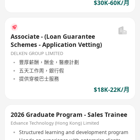
$30K-60K/月
Associate - (Loan Guarantee
Schemes - Application Vetting)
DELKEN GROUP LIMITED
豐厚薪酬，酬金，醫療計劃
五天工作周，銀行假
提供穿梭巴士服務
$18K-22K/月
2026 Graduate Program - Sales Trainee
Edvance Technology (Hong Kong) Limited
Structured learning and development program