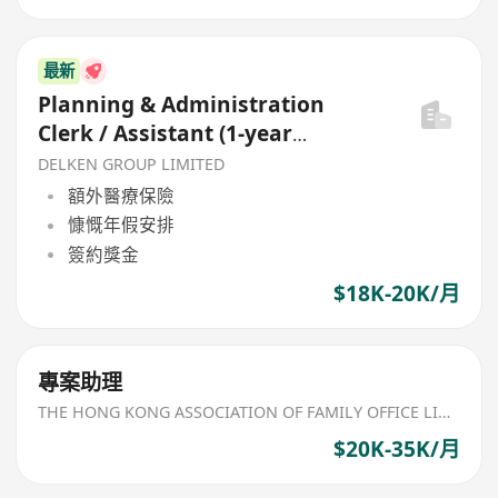
最新
Planning & Administration
Clerk / Assistant (1-year
contract)
DELKEN GROUP LIMITED
額外醫療保險
慷慨年假安排
簽約獎金
$18K-20K/月
專案助理
THE HONG KONG ASSOCIATION OF FAMILY OFFICE LIMITED
$20K-35K/月