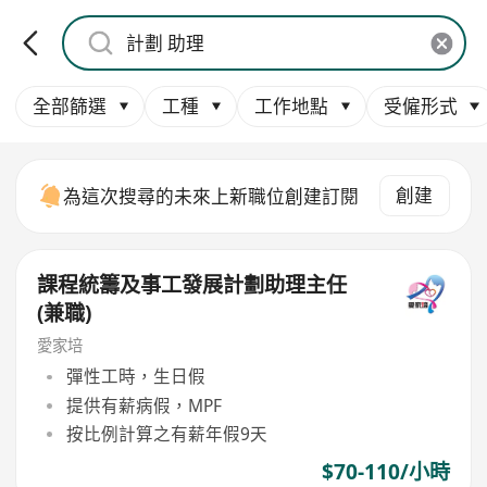
全部篩選
工種
工作地點
受僱形式
創建
為這次搜尋的未來上新職位創建訂閱
課程統籌及事工發展計劃助理主任
(兼職)
愛家培
彈性工時，生日假
提供有薪病假，MPF
按比例計算之有薪年假9天
$70-110/小時